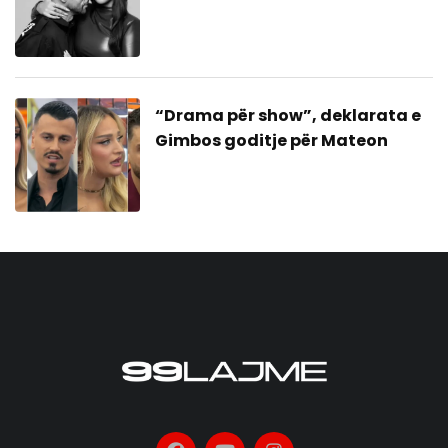
bashkim me ish-gruan?
“Drama për show”, deklarata e
Gimbos goditje për Mateon