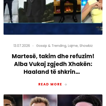
13.07.2026
Gossip & Trending
,
Lajme
,
Showbiz
Martesë, takim dhe refuzim!
Alba Vukaj zgjedh Xhakën:
Haaland të shkrin…
READ MORE