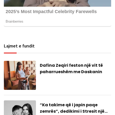
Lajmet e fundit
Dafina Zeqiri feston një vit të
paharrueshëm me Daskanin
“Ka takime që i japin paqe
zemrës”, dedikimi i Stresit një