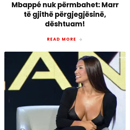
Mbappé nuk përmbahet: Marr
të gjithë përgjegjësinë,
dështuam!
READ MORE