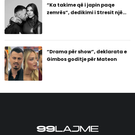
“Ka takime që i japin paqe
zemrës”, dedikimi i Stresit një
bashkim me ish-gruan?
“Drama për show”, deklarata e
Gimbos goditje për Mateon