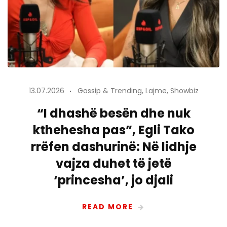
13.07.2026
Gossip & Trending
,
Lajme
,
Showbiz
“I dhashë besën dhe nuk
kthehesha pas”, Egli Tako
rrëfen dashurinë: Në lidhje
vajza duhet të jetë
‘princesha’, jo djali
READ MORE