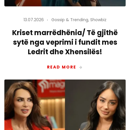
13.07.2026
Gossip & Trending
,
Showbiz
Kriset marrëdhënia/ Të gjithë
sytë nga veprimi i fundit mes
Ledrit dhe Xhensilës!
READ MORE