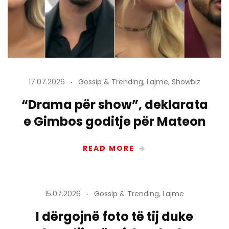
17.07.2026
Gossip & Trending
,
Lajme
,
Showbiz
“Drama për show”, deklarata
e Gimbos goditje për Mateon
READ MORE
15.07.2026
Gossip & Trending
,
Lajme
I dërgojnë foto të tij duke