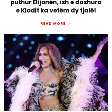
puthur Elijonën, ish e dashura
e Klodit ka vetëm dy fjalë!
READ MORE