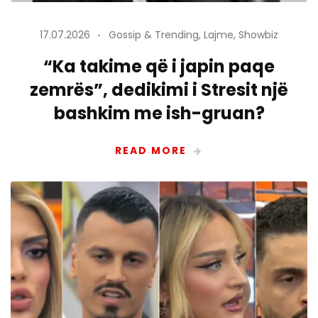
17.07.2026
Gossip & Trending
,
Lajme
,
Showbiz
“Ka takime që i japin paqe
zemrës”, dedikimi i Stresit një
bashkim me ish-gruan?
READ MORE