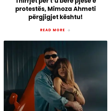
Thirrjet për t’u bërë pjesë e
protestës, Mimoza Ahmeti
përgjigjet kështu!
READ MORE