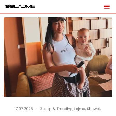
Skip
to
content
17.07.2026
Gossip & Trending
,
Lajme
,
Showbiz