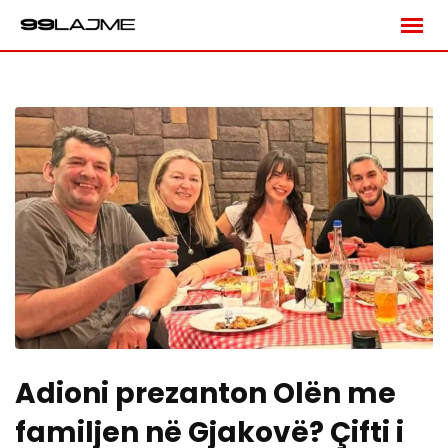
Skip
to
content
Adioni prezanton Olën me
familjen në Gjakovë? Çifti i