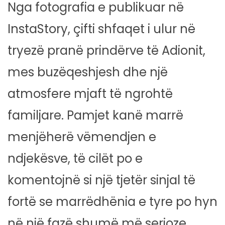
Nga fotografia e publikuar në
InstaStory, çifti shfaqet i ulur në
tryezë pranë prindërve të Adionit,
mes buzëqeshjesh dhe një
atmosfere mjaft të ngrohtë
familjare. Pamjet kanë marrë
menjëherë vëmendjen e
ndjekësve, të cilët po e
komentojnë si një tjetër sinjal të
fortë se marrëdhënia e tyre po hyn
në një fazë shumë më serioze.