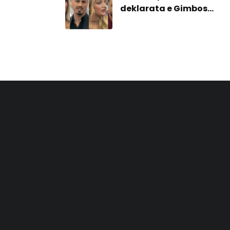
deklarata e Gimbos
goditje për Mateon