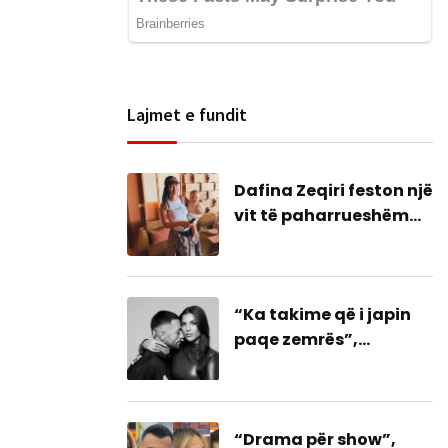
Lajmet e fundit
Dafina Zeqiri feston një
vit të paharrueshëm
me Daskanin
“Ka takime që i japin
paqe zemrës”,
dedikimi i Stresit një
bashkim me ish-
gruan?
“Drama për show”,