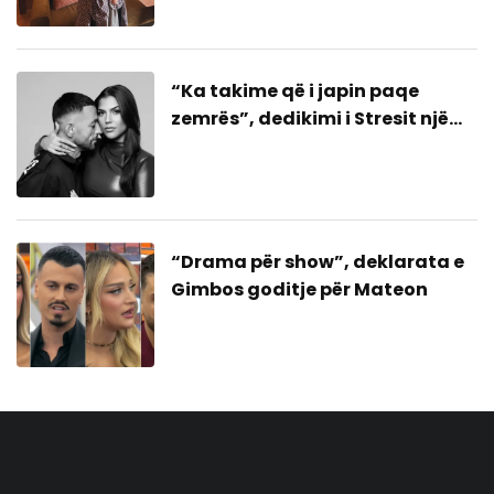
“Ka takime që i japin paqe
zemrës”, dedikimi i Stresit një
bashkim me ish-gruan?
“Drama për show”, deklarata e
Gimbos goditje për Mateon