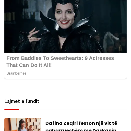
Lajmet e fundit
Dafina Zeqiri feston një vit të
paharrueshëm me Daskanin