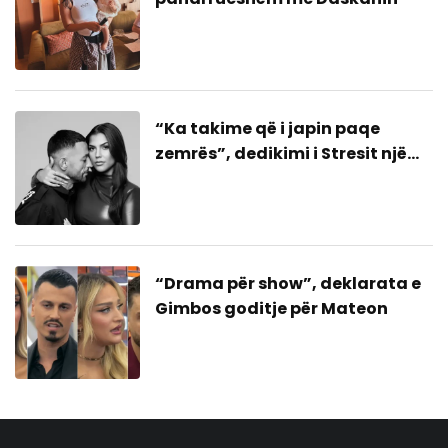
“Ka takime që i japin paqe
zemrës”, dedikimi i Stresit një
bashkim me ish-gruan?
“Drama për show”, deklarata e
Gimbos goditje për Mateon