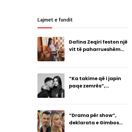
Lajmet e fundit
Dafina Zeqiri feston një
vit të paharrueshëm
me Daskanin
“Ka takime që i japin
paqe zemrës”,
dedikimi i Stresit një
bashkim me ish-
gruan?
“Drama për show”,
deklarata e Gimbos
goditje për Mateon