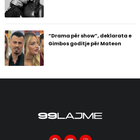
bashkim me ish-gruan?
“Drama për show”, deklarata e
Gimbos goditje për Mateon