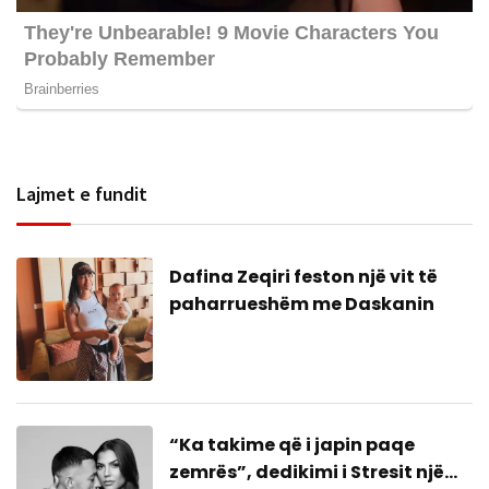
Lajmet e fundit
Dafina Zeqiri feston një vit të
paharrueshëm me Daskanin
“Ka takime që i japin paqe
zemrës”, dedikimi i Stresit një