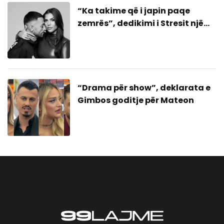
“Ka takime që i japin paqe
zemrës”, dedikimi i Stresit një
bashkim me ish-gruan?
“Drama për show”, deklarata e
Gimbos goditje për Mateon