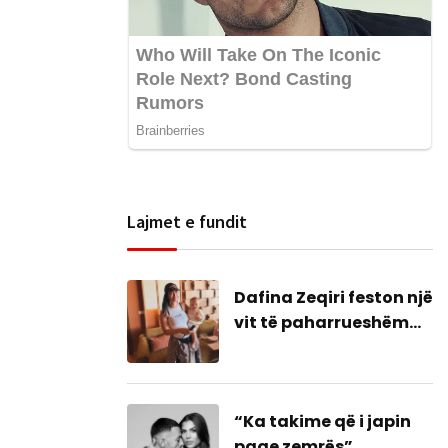
Lajmet e fundit
Dafina Zeqiri feston një
vit të paharrueshëm
me Daskanin
“Ka takime që i japin
paqe zemrës”,