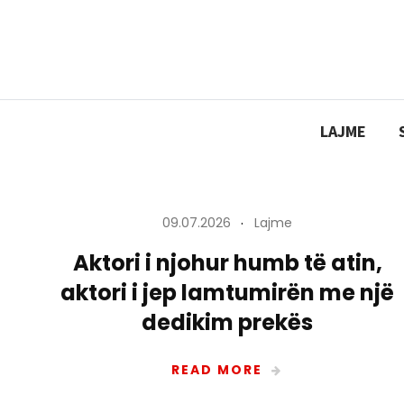
Skip
to
content
LAJME
09.07.2026
Lajme
Aktori i njohur humb të atin,
aktori i jep lamtumirën me një
dedikim prekës
READ MORE