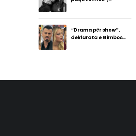
dedikimi i Stresit një
bashkim me ish-
gruan?
“Drama për show”,
deklarata e Gimbos
goditje për Mateon