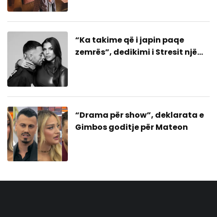
“Ka takime që i japin paqe
zemrës”, dedikimi i Stresit një
bashkim me ish-gruan?
“Drama për show”, deklarata e
Gimbos goditje për Mateon