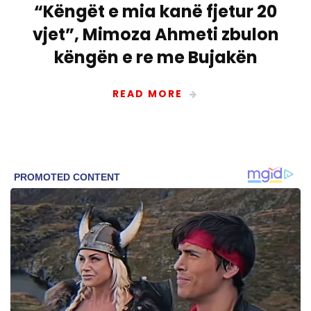
“Këngët e mia kanë fjetur 20
vjet”, Mimoza Ahmeti zbulon
këngën e re me Bujakën
READ MORE