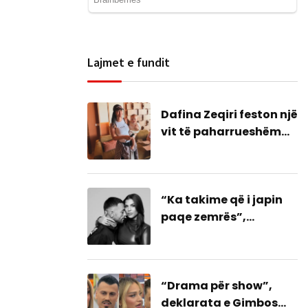
Lajmet e fundit
Dafina Zeqiri feston një
vit të paharrueshëm
me Daskanin
“Ka takime që i japin
paqe zemrës”,
dedikimi i Stresit një
bashkim me ish-
gruan?
“Drama për show”,
deklarata e Gimbos