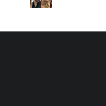
goditje për Mateon