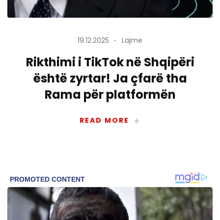
19.12.2025
Lajme
Rikthimi i TikTok në Shqipëri
është zyrtar! Ja çfarë tha
Rama për platformën
READ MORE