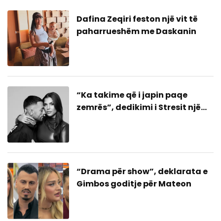
Dafina Zeqiri feston një vit të
paharrueshëm me Daskanin
“Ka takime që i japin paqe
zemrës”, dedikimi i Stresit një
bashkim me ish-gruan?
“Drama për show”, deklarata e
Gimbos goditje për Mateon