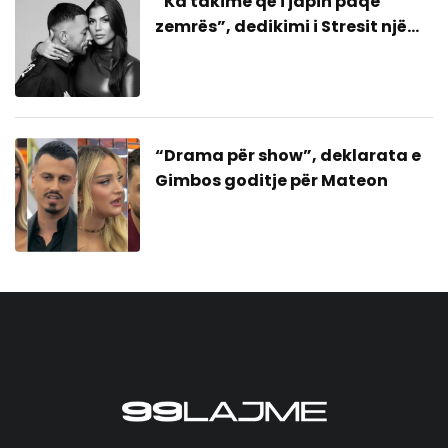
“Ka takime që i japin paqe
zemrës”, dedikimi i Stresit një
bashkim me ish-gruan?
“Drama për show”, deklarata e
Gimbos goditje për Mateon