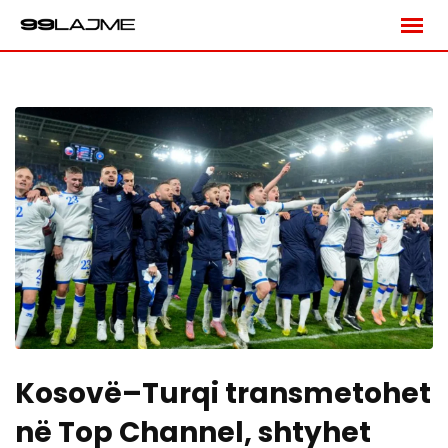
Skip
to
content
Kosovë–Turqi transmetohet
në Top Channel, shtyhet