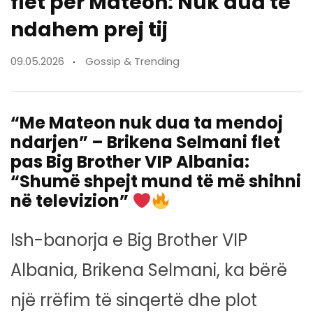
flet për Mateon: Nuk dua të
ndahem prej tij
09.05.2026
Gossip & Trending
“Me Mateon nuk dua ta mendoj
ndarjen” – Brikena Selmani flet
pas Big Brother VIP Albania:
“Shumë shpejt mund të më shihni
në televizion”
Ish-banorja e Big Brother VIP
Albania, Brikena Selmani, ka bërë
një rrëfim të sinqertë dhe plot