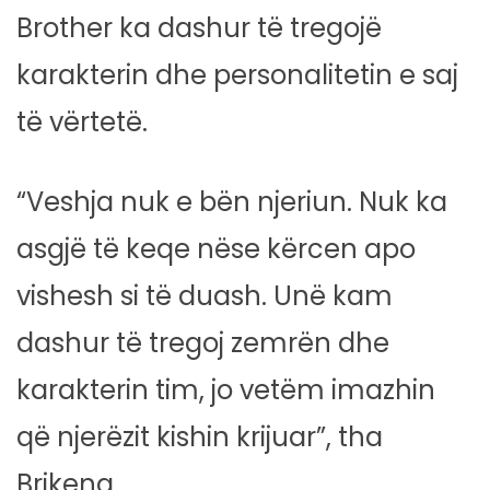
Brother ka dashur të tregojë
karakterin dhe personalitetin e saj
të vërtetë.
“Veshja nuk e bën njeriun. Nuk ka
asgjë të keqe nëse kërcen apo
vishesh si të duash. Unë kam
dashur të tregoj zemrën dhe
karakterin tim, jo vetëm imazhin
që njerëzit kishin krijuar”, tha
Brikena.